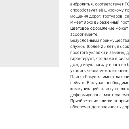
вибролитья, соответствует Г
способствует её широкому п
мощения дорог, тротуаров, с
Имеет ярко выраженный прот
Цветовое оформление может 
ассортименте.
Безусловными преимуществам
службы (более 25 лет), высо
простота укладки и замены, 
гарантирует, что даже в сил
дождливую погоду влага не б
уходить через межплиточные
Плитка Ракушка имеет лакони
пейзаж. В случае необходимо
коммуникаций, плитку неслож
деформирована, мастера смог
Приобретение плитки от прои
обеспечат долговечность дор